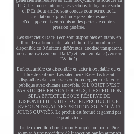
généralement réalisée en acier inoxydable, la soudure au
TIG. Les pièces internes, les sections, le tuyau de sortie
et l? Embout arrière sont conçus pour permettre la
circulation la plus fluide possible des gaz
d'échappements en réduisant les pertes de contre-
pression générée.
Les silencieux Race-Tech sont disponibles en titane, en
fibre de carbone et den aluminium. L'aluminium est
disponible en 3 finitions différentes: anodisé transparent,
noir anodisé (version "Dark") et peint en blanc (version
"White").
Embout arrière est disponible en acier inoxydable ou en
fibre de carbone. Les silencieux Race-Tech sont
disponibles dans une version homologuée sur la voie
publique avec chicane amovible. SI L'OBJET N'EST
PAS STOCHÉ EN NOS LOCAUX, L'EXPÉDITION
SERA EFFECTUÉ SOUS RÉSERVE DE
DISPONIBILITÉ CHEZ NOTRE PRODUCTEUR
EVEC UN DÉLAI D'EXPÉDITION SOUS 10 À 15
JOURS OUVRÉS. Le produit est facturé et garanti par
le producteur.
Toute expédition hors Union Européenne pourra être
soumise à une procédure d? Inspection par les autorités