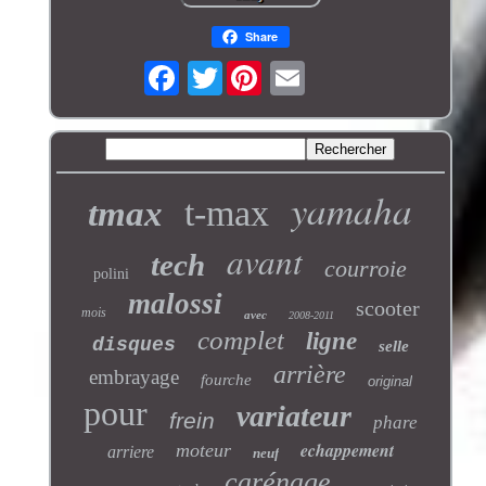
Share
Twitter
yamaha
t-max
tmax
avant
tech
courroie
polini
malossi
scooter
mois
avec
2008-2011
complet
ligne
disques
selle
arrière
embrayage
fourche
original
pour
variateur
frein
phare
echappement
moteur
arriere
neuf
carénage