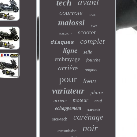
avant
tech
courroie
mois
malossi
avec
scooter
2008-2011
complet
disques
ligne
selle
embrayage
fourche
arrière
original
pour
frein
variateur
phare
moteur
arriere
neuf
echappement
garantie
carénage
race-tech
noir
transmission