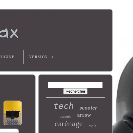
ORIGINE
VERSION
tech
scooter
arrow
garantie
carénage
mois