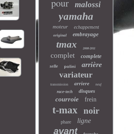
pour
malossi
yamaha
moteur
echappement
embrayage
original
tmax
2008-2011
complet
complete
arrière
selle
polini
variateur
arriere
transmission
neuf
disques
race-tech
courroie
frein
t-max
noir
ligne
phare
avant