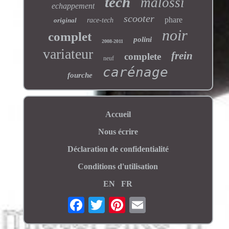
tech
malossi
echappement
scooter
phare
original
race-tech
noir
complet
polini
2008-2011
variateur
frein
complete
neuf
carénage
fourche
Accueil
Nous écrire
Déclaration de confidentialité
Conditions d'utilisation
EN
FR