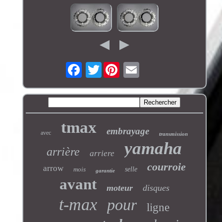
Twitter
tmax
embrayage
avec
transmission
yamaha
arrière
arriere
courroie
arrow
mois
selle
garantie
avant
moteur
disques
t-max
pour
ligne