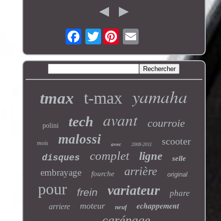
Twitter
yamaha
t-max
tmax
avant
tech
courroie
polini
malossi
scooter
mois
avec
2008-2011
complet
ligne
disques
selle
arrière
embrayage
fourche
original
pour
variateur
frein
phare
echappement
moteur
arriere
neuf
carénage