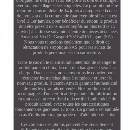
d'origine, ne doit pas avoir été porté et doit être complet
avec son emballage et ses étiquettes. Le produit doit être
retourné dans un délai de 14 jours à compter de la date
de livraison de la commande (par exemple si l'achat est
livré le 1er janvier, pour bénéficier du retour, le produit
doit être présent dans nos entrepôts au plus tard le 15
janvier) à l'adresse suivante. Centre de pièces détachées
Amato srl Via De Gasperi 302 84016 Pagani (SA).
Nous vous rappelons également que le droit de
rétractation ne s'applique PAS pour les achats de
produits personnalisés ou sur mesure.
Dans le cas où le client aurait l'intention de changer le
produit par son choix, le coût du changement sera à sa
charge. Dans ce cas, nous enverrons le courrier pour
récupérer les marchandises à remplacer et livrer le
nouveau produit. Ricambi Amato garantit l'authenticité
de tous les produits en vente. Nos produits sont
accompagnés d'un certificat de garantie du fabricant ou
en tout cas d'un reçu fiscal qui certifie l'authenticité du
produit acheté, avec toutes les caractéristiques
fondamentales garanties 12 mois. La garantie est annulée
en cas d'utilisation inappropriée ou d'altération de l'objet.
Les couleurs des photos peuvent être sensiblement
différentes du produit d'origine selon les moniteurs