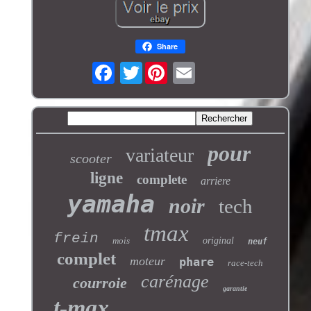
Share
Twitter
pour
variateur
scooter
ligne
complete
arriere
yamaha
noir
tech
tmax
frein
mois
original
neuf
complet
moteur
phare
race-tech
carénage
courroie
garantie
t-max