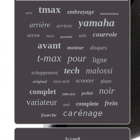
tmax
embrayage
avec
transmission
yamaha
arrière
arriere
courroie
arrow
mois
selle
garantie
avant
moteur
disques
t-max
pour
ligne
tech
malossi
echappement
scooter
phare
original
race-tech
noir
complet
polini
2008-2011
variateur
frein
complete
neuf
carénage
fourche
Accueil