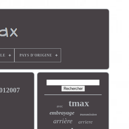
LE
PAYS D'ORIGINE
012007
tmax
avec
embrayage
transmission
arrière
arriere