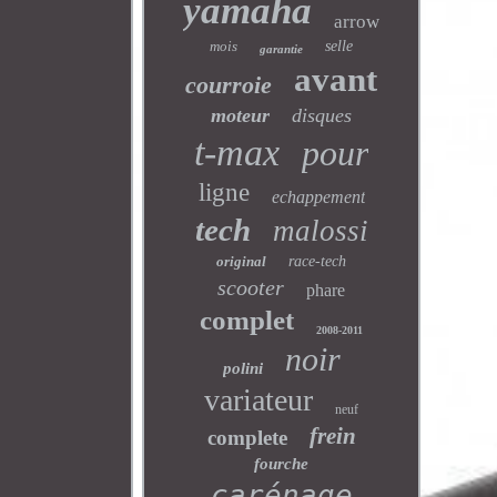
yamaha
arrow
mois
selle
garantie
avant
courroie
moteur
disques
t-max
pour
ligne
echappement
tech
malossi
original
race-tech
scooter
phare
complet
2008-2011
noir
polini
variateur
neuf
frein
complete
fourche
carénage