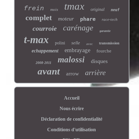
tmax
frein
mois
original
neuf
complet
moteur
phare
race-tech
carénage
courroie
garantie
t-max
selle
polini
transmission
avec
embrayage
echappement
fourche
malossi
disques
2008-2011
avant
arrière
arrow
Accueil
Nous écrire
Déclaration de confidentialité
Conditions d'utilisation