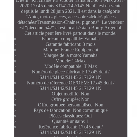
L'item "Kit chaîne FE scooter Yamaha 530 T-Max 2017-
2020 17x45 dents SJ141/142/145 Neuf" est en vente
depuis le lundi 28 juin 2021. Il est dans la catégorie
"Auto, moto - pièces, accessoires\Moto\ pièces
détachées\Transmission\Chaînes, pignons". Le vendeur
est "piecemoto42" et est localisé à/en Bourg Argental.
Cet article peut être livré partout dans le monde.
Fabricant compatible: Yamaha
Garantie fabricant: 3 mois
Marque: France Equipement
Marque de la moto: Yamaha
Modèle: T-Max
Modèle compatible: T-Max
Numéro de pièce fabricant: 17x45 dent /
SJ141/SJ142/SJ145-217129-1N
Numéro de référence OE/OEM: 17x45 dent /
SJ141/SJ142/SJ145-217129-1N
Objet modifié: Non
Offre groupée: Non
Offre groupée personnalisée: Non
Pays de fabrication: Non communiqué
Pièces classiques: Oui
Quantité unitaire: 1
Référence fabricant: 17x45 dent /
SJ141/SJ142/SJ145-217129-1N