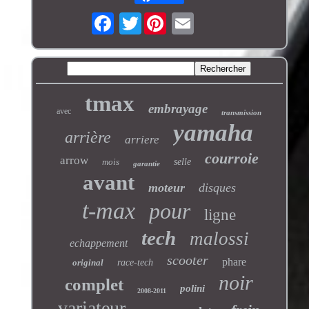
Twitter
tmax
embrayage
avec
transmission
yamaha
arrière
arriere
courroie
arrow
mois
selle
garantie
avant
moteur
disques
t-max
pour
ligne
tech
malossi
echappement
scooter
phare
original
race-tech
noir
complet
polini
2008-2011
variateur