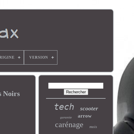
ORIGINE
VERSION
 Noirs
tech
scooter
arrow
garantie
carénage
mois