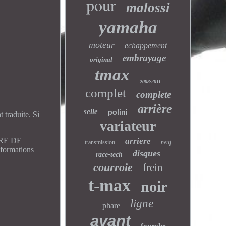
pour
malossi
yamaha
moteur
echappement
embrayage
original
tmax
2008-2011
complet
complete
arrière
selle
polini
traduite. Si
variateur
RE DE
arriere
transmission
neuf
rmations
disques
race-tech
courroie
frein
t-max
noir
ligne
phare
avant