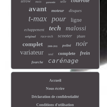
courroie
arrow
mois
selle
garantie
avant
moteur
disques
t-max
pour
ligne
tech
malossi
echappement
scooter
phare
original
race-tech
noir
complet
polini
2008-2011
variateur
frein
complete
neuf
carénage
fourche
Accueil
Nous écrire
Déclaration de confidentialité
Conditions d'utilisation