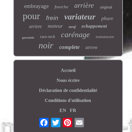
arrière
embrayage
fourche
original
pour
variateur
frein
phare
echappement
moteur
arriere
neuf
carénage
race-tech
transmission
garantie
noir
complete
arrow
Accueil
Nous écrire
Déclaration de confidentialité
Conditions d'utilisation
EN
FR