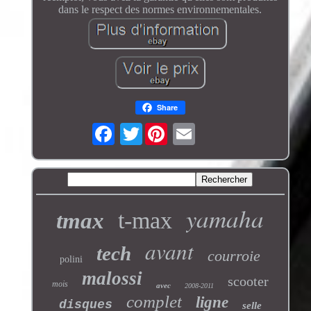
dans le respect des normes environnementales.
Share
Twitter
yamaha
t-max
tmax
avant
tech
courroie
polini
malossi
scooter
mois
avec
2008-2011
complet
ligne
disques
selle