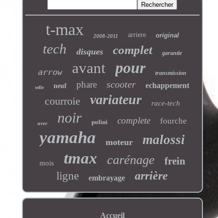
t-max
arriere
original
2008-2011
tech
complet
disques
garantie
pour
avant
arrow
transmission
scooter
phare
echappement
neuf
selle
variateur
courroie
race-tech
noir
complete
fourche
polini
avec
yamaha
malossi
moteur
tmax
carénage
frein
mois
arrière
ligne
embrayage
Accueil