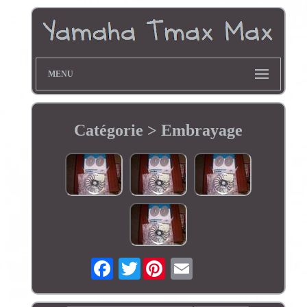
MENU
Catégorie > Embrayage
Twitter