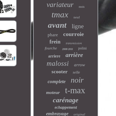
variateur
mois
tmax
neuf
avant
ligne
courroie
phare
frein
transmission
fourche
polini
2008-2011
arrière
arriere
malossi
arrow
scooter
selle
noir
complete
t-max
moteur
carénage
echappement
embrayage
original