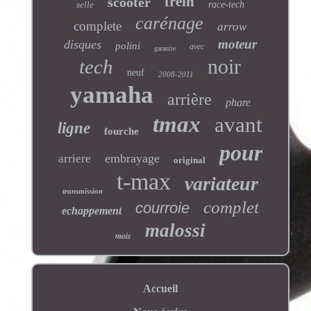
frein
scooter
selle
race-tech
carénage
complete
arrow
moteur
disques
polini
avec
garantie
noir
tech
neuf
2008-2011
yamaha
arrière
phare
tmax
avant
ligne
fourche
pour
embrayage
arriere
original
t-max
variateur
transmission
complet
courroie
echappement
malossi
mois
Accueil