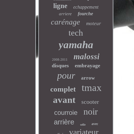
ligne
echappement
fourche
arriere
carénage
moteur
tech
yamaha
malossi
2008-2011
disques
embrayage
pour
arrow
tmax
complet
avant
scooter
noir
courroie
arrière
avec
selle
variateur