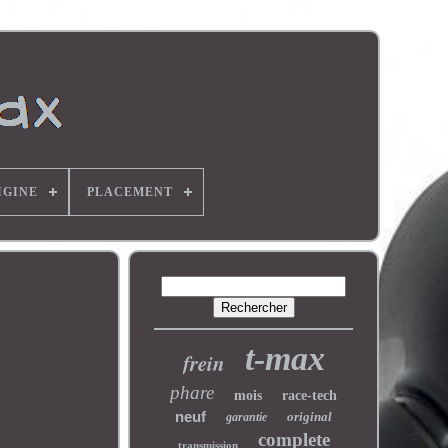
IGINE
PLACEMENT
t-max
frein
phare
mois
race-tech
neuf
original
garantie
complete
transmission